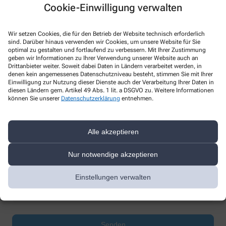
Cookie-Einwilligung verwalten
Wir setzen Cookies, die für den Betrieb der Website technisch erforderlich
sind. Darüber hinaus verwenden wir Cookies, um unsere Website für Sie
optimal zu gestalten und fortlaufend zu verbessern. Mit Ihrer Zustimmung
geben wir Informationen zu Ihrer Verwendung unserer Website auch an
* Bitte füllen Sie die Pflichtfelder aus
Drittanbieter weiter. Soweit dabei Daten in Ländern verarbeitet werden, in
denen kein angemessenes Datenschutzniveau besteht, stimmen Sie mit Ihrer
Einwilligung zur Nutzung dieser Dienste auch der Verarbeitung Ihrer Daten in
Ich erkläre mich damit einverstanden, dass die von mir angegebenen
diesen Ländern gem. Artikel 49 Abs. 1 lit. a DSGVO zu. Weitere Informationen
Daten elektronisch erfasst und gespeichert und meine Daten an die
können Sie unserer
Datenschutzerklärung
entnehmen.
von mir ausgesuchte Apotheke übergeben werden. Rechtsgrundlage
der Verarbeitung ist Art. 6 Abs. 1 lit. a DS-GVO. Die Einwilligung kann
jederzeit widerrufen werden, z.B. per E-Mail an
neue@adlerroe.de
.
Alle akzeptieren
Ihre Daten werden ausschließlich zur Bearbeitung Ihrer Anfrage
verwendet. Weitere Informationen zum Datenschutz finden Sie unter
Nur notwendige akzeptieren
folgendem Link:
Datenschutz
.
Sind Sie ein Mensch? Dann wählen Sie bitte
die Flagge
Einstellungen verwalten