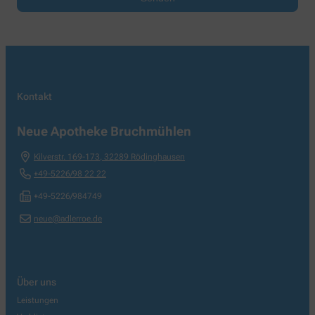
Kontakt
Neue Apotheke Bruchmühlen
Kilverstr. 169-173
,
32289
Rödinghausen
+49-5226/98 22 22
+49-5226/984749
neue@adlerroe.de
Über uns
Leistungen