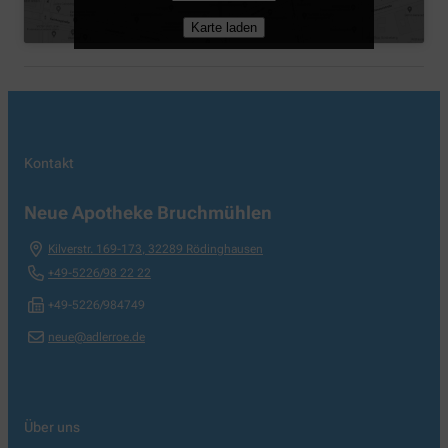
Karte laden
Kontakt
Neue Apotheke Bruchmühlen
Kilverstr. 169-173
,
32289
Rödinghausen
+49-5226/98 22 22
+49-5226/984749
neue@adlerroe.de
Über uns