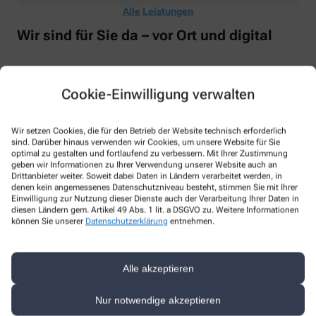
Alle Leistungen
Wir sind für Sie da – vor Ort und digital
Unsere Apotheke steht nicht nur als vertrauenswürdiger Ort in
Ihrer Nachbarschaft, sondern auch als digitaler Begleiter zur
Cookie-Einwilligung verwalten
Verfügung. Vor Ort bieten wir Ihnen eine persönliche Beratung
und Betreuung an. Online stehen wir Ihnen mit derselben
Expertise und Fürsorge zur Verfügung. In beiden Dimensionen,
Wir setzen Cookies, die für den Betrieb der Website technisch erforderlich
physisch und digital, bleiben wir Ihr verlässlicher Partner in allen
sind. Darüber hinaus verwenden wir Cookies, um unsere Website für Sie
Gesundheitsfragen.
optimal zu gestalten und fortlaufend zu verbessern. Mit Ihrer Zustimmung
geben wir Informationen zu Ihrer Verwendung unserer Website auch an
Drittanbieter weiter. Soweit dabei Daten in Ländern verarbeitet werden, in
denen kein angemessenes Datenschutzniveau besteht, stimmen Sie mit Ihrer
Einwilligung zur Nutzung dieser Dienste auch der Verarbeitung Ihrer Daten in
diesen Ländern gem. Artikel 49 Abs. 1 lit. a DSGVO zu. Weitere Informationen
können Sie unserer
Datenschutzerklärung
entnehmen.
Alle akzeptieren
Nur notwendige akzeptieren