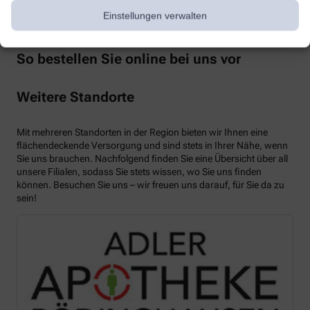
Einstellungen verwalten
So bestellen Sie online bei uns vor
Weitere Standorte
Mit mehreren Standorten in der Region bieten wir Ihnen eine
flächendeckende Versorgung und sind stets in Ihrer Nähe, wenn
Sie uns brauchen. Nachfolgend finden Sie eine Übersicht über all
unsere Filialen, sodass Sie stets wissen, wo Sie uns finden
können. Besuchen Sie uns – wir freuen uns darauf, für Sie da zu
sein!