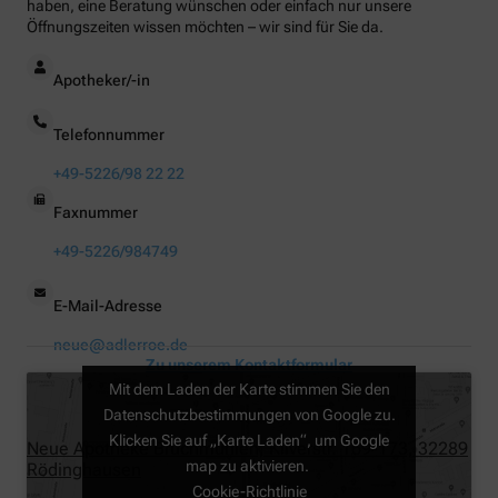
haben, eine Beratung wünschen oder einfach nur unsere
Öffnungszeiten wissen möchten – wir sind für Sie da.
Apotheker/-in
Telefonnummer
+49-5226/98 22 22
Faxnummer
+49-5226/984749
E-Mail-Adresse
neue@adlerroe.de
Zu unserem Kontaktformular
Mit dem Laden der Karte stimmen Sie den
Datenschutzbestimmungen von Google zu.
Klicken Sie auf „Karte Laden“, um Google
Neue Apotheke Bruchmühlen, Kilverstr. 169-173, 32289
map zu aktivieren.
Rödinghausen
Cookie-Richtlinie